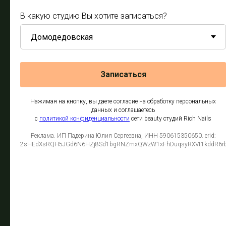
В какую студию Вы хотите записаться?
Записаться
Нажимая на кнопку, вы даете согласие на обработку персональных
данных и соглашаетесь
c
политикой конфиденциальности
сети beauty студий Rich Nails
Реклама. ИП Падерина Юлия Сергеевна, ИНН 590615350650. erid:
2sHEdXsRQH5JGd6N6HZj8Sd1bgRNZmxQWzW1xFhDuqsyRXVt1kddR6r
Ламинирование
Лами ресниц / бровей,
без коррекции и окрашивания
2190
₽
2290
₽